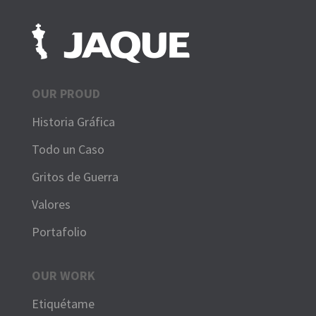
OUR PROUD
Historia Gráfica
Todo un Caso
Gritos de Guerra
Valores
Portafolio
OUR WORK
Etiquétame